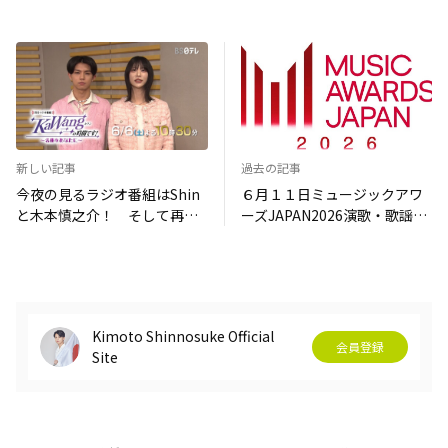
新しい記事
過去の記事
今夜の見るラジオ番組はShin
６月１１日ミュージックアワ
と木本慎之介！ そして再放
ーズJAPAN2026演歌・歌謡曲
送決定！
授賞式にKaWangが出演しま
す♪
Kimoto Shinnosuke Official
会員登録
Site