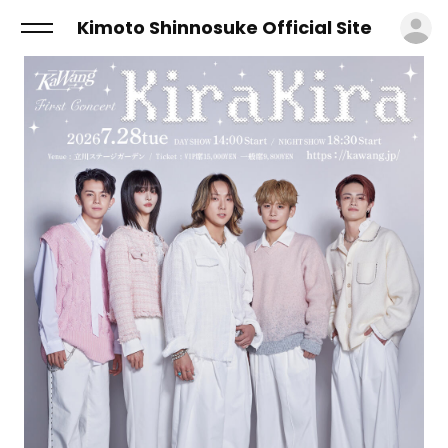
ロ
Kimoto Shinnosuke Official Site