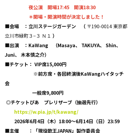
夜公演 開場17:45 開演18:30
＊開場・開演時間が決定しました！
■会場 ：立川ステージガーデン
（
〒190-0014 東京都
立川市緑町３−３ Ｎ１
）
■出演 ：KaWang
（Masaya、 TAKUYA、 Shin、
Juni、 木本慎之介）
■チケット： VIP席15,000円
※前方席・各回終演後KaWangハイタッチ
会
一般席9,800円
◎チケットぴあ プレリザーブ（抽選先行）
https://w.pia.jp/t/kawang/
2026年6月4日（木）18:00～6月14日（日）23:59
■主催 ：「現役歌王JAPAN」製作委員会