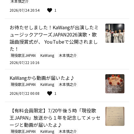
木本慎之介
2026/07/24 20:54
1
お待たせしました！KaWangが出演したミ
ュージックアワーズJAPAN2026演歌・歌
謡曲授賞式が、 YouTubeで公開されまし
た！
現役歌王JAPAN
KaWang
木本慎之介
2026/07/22 10:16
KaWangから動画が届いたよ♪
現役歌王JAPAN
KaWang
木本慎之介
2026/07/22 00:08
1
【有料会員限定】7/20午後５時「現役歌
王JAPAN」放送から１年を記念してメッセ
ージと動画が届いたよ♪
現役歌王JAPAN
KaWang
木本慎之介