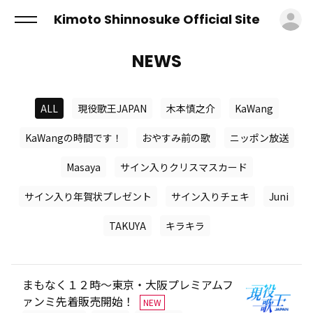
ロ
Kimoto Shinnosuke Official Site
NEWS
ALL
現役歌王JAPAN
木本慎之介
KaWang
KaWangの時間です！
おやすみ前の歌
ニッポン放送
Masaya
サイン入りクリスマスカード
サイン入り年賀状プレゼント
サイン入りチェキ
Juni
TAKUYA
キラキラ
まもなく１２時～東京・大阪プレミアムフ
ァンミ先着販売開始！
NEW