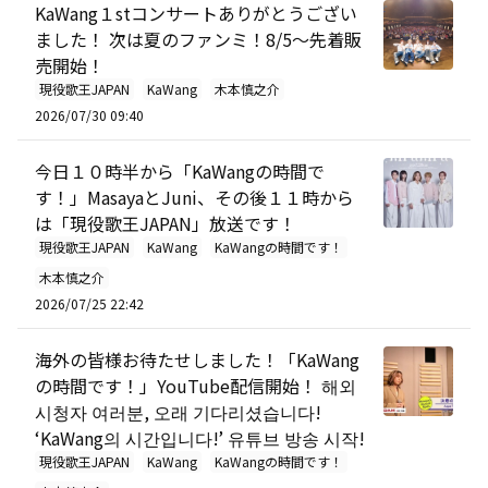
KaWang１stコンサートありがとうござい
ました！ 次は夏のファンミ！8/5～先着販
売開始！
現役歌王JAPAN
KaWang
木本慎之介
2026/07/30 09:40
今日１０時半から「KaWangの時間で
す！」MasayaとJuni、その後１１時から
は「現役歌王JAPAN」放送です！
現役歌王JAPAN
KaWang
KaWangの時間です！
木本慎之介
2026/07/25 22:42
海外の皆様お待たせしました！「KaWang
の時間です！」YouTube配信開始！ 해외
시청자 여러분, 오래 기다리셨습니다!
‘KaWang의 시간입니다!’ 유튜브 방송 시작!
現役歌王JAPAN
KaWang
KaWangの時間です！