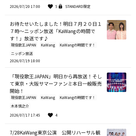
2026/07/20 17:00
5
STANDARD限定
お待たせいたしました！明日７月２０日１
７時～ニッポン放送「KaWangの時間で
す！」放送です♪
現役歌王JAPAN
KaWang
KaWangの時間です！
ニッポン放送
2026/07/19 18:00
「現役歌王JAPAN」明日から再放送！そし
て東京・大阪サマーファンミ本日一般販売
開始！
現役歌王JAPAN
KaWang
KaWangの時間です！
木本慎之介
2026/07/17 17:45
4
7/28KaWang東京公演 公開リハーサル観