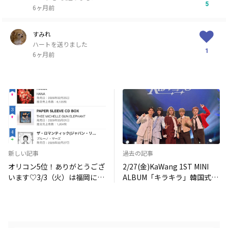
5
6ヶ月前
すみれ
ハートを送りました
1
6ヶ月前
新しい記事
過去の記事
オリコン5位！ありがとうござ
2/27(金)KaWang 1ST MINI
います♡3/3（火）は福岡に行
ALBUM「キラキラ」韓国式全
きますよ～♪
員サイン会抽選対象商品事前
販売のご案内