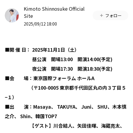
Kimoto Shinnosuke Official
Site
フォロー
2025/09/12 18:00
■開 催 日：
2025
年
11
月
1
日
（土）
昼公演
開場
13:00
開演
14:00(
予定
)
夜公演
開場
17:30
開演
18:30(
予定
)
■会 場：東京国際フォーラム ホール
A
（
〒
100-0005
東京都千代田区丸の内３丁目５
−１
）
■出 演：
Masaya
、
TAKUYA
、
Juni
、
SHU
、
木本慎
之介
、
Shin
、韓国
TOP7
【
ゲスト
】
川合結人
、
矢田佳暉
、
海蔵亮太
、