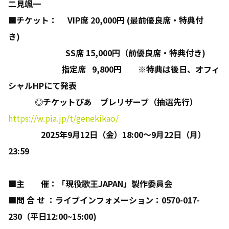
二見颯一
■チケット： VIP席 20,000円 (最前優良席・特典付
き)
SS席 15,000円（前優良席・特典付き)
指定席 9,800円 ※特典は後日、オフィ
シャルHPにて発表
◎
チケットぴあ プレリザーブ（抽選先行）
https://w.pia.jp/t/genekikao/
2025
年
9
月
12
日（金）
18:00
～
9
月
22
日（月）
23:59
■主 催：
「現役歌王
JAPAN
」製作委員会
■問 合 せ ：ライブインフォメーション：
0570-017-
230
（平日
12:00~15:00)