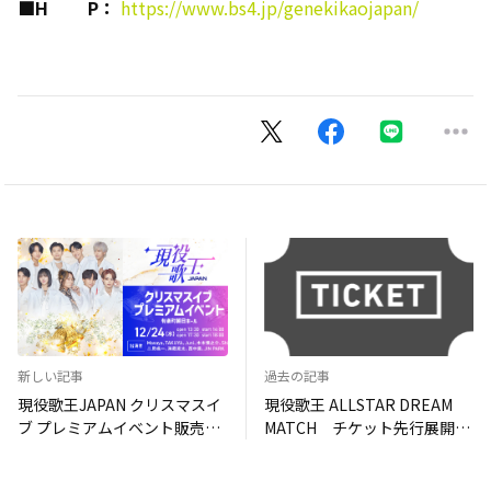
■
H
P
：
https://www.bs4.jp/genekikaojapan/
新しい記事
過去の記事
現役歌王JAPAN クリスマスイ
現役歌王 ALLSTAR DREAM
ブ プレミアムイベント販売開
MATCH チケット先行展開
始！（有料会員先行）
中！！