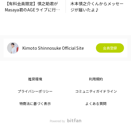
【有料会員限定】慎之助君が
木本慎之介くんからメッセー
Masaya君のAGEライブに行っ
ジが届いたよ♪
てきましたよ🎵走って逃げる
つもりだったとか？🤭
Kimoto Shinnosuke Official Site
会員登録
推奨環境
利用規約
プライバシーポリシー
コミュニティガイドライン
特商法に基づく表示
よくある質問
Powered by